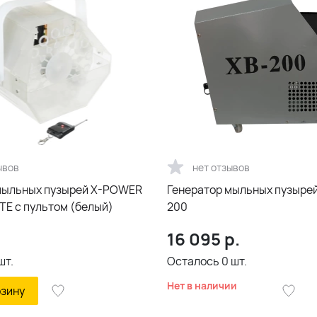
ывов
нет отзывов
мыльных пузырей X-POWER
Генератор мыльных пузырей
TE с пультом (белый)
200
.
16 095
р.
шт.
Осталось
0
шт.
Нет в наличии
рзину