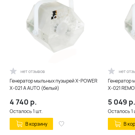
нет отзывов
нет отз
Генератор мыльных пузырей X-POWER
Генератор 
X-021 A AUTO (белый)
X-021 REMO
4 740
р.
5 049
р
Осталось
1
шт.
Осталось
1
В корзину
В ко