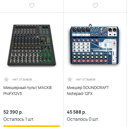
нет отзывов
нет отзывов
Микшерный пульт MACKIE
Микшер SOUNDCRAFT
ProFX12V3
Notepad-12FX
52 390
р.
45 588
р.
Осталось
1
шт.
Осталось
0
шт.