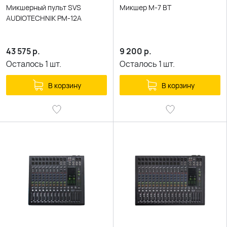
Микшерный пульт SVS
Микшер M-7 BT
AUDIOTECHNIK PM-12A
43 575
р.
9 200
р.
Осталось
1
шт.
Осталось
1
шт.
В корзину
В корзину