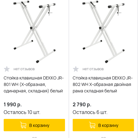
нет отзывов
нет отзывов
Стойка клавишная DEKKO JR-
Стойка клавишная DEKKO JR-
801 WH (X-образная,
802 WH X-образная двойная
одинарная, складная) белый
рама складная белый
1 990
р.
2 790
р.
Осталось
10
шт.
Осталось
6
шт.
В корзину
В корзину