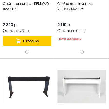
Стойка клавишная DEKKO JR-
Стойка д/синтезатора
822 X BK
VESTON KSA003
2 390
р.
2 110
р.
Осталось
3
шт.
Осталось
0
шт.
Нет в наличии
В корзину