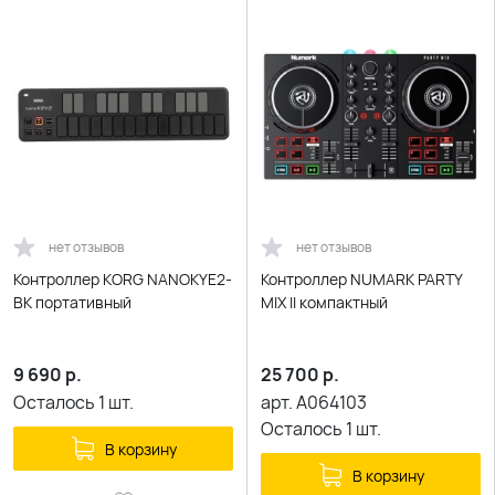
нет отзывов
нет отзывов
Контроллер KORG NANOKYE2-
Контроллер NUMARK PARTY
BK портативный
MIX II компактный
9 690
р.
25 700
р.
Осталось
1
шт.
арт.
A064103
Осталось
1
шт.
В корзину
В корзину