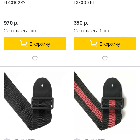
FL40162PA
LS-006 BL
970
р.
350
р.
Осталось
1
шт.
Осталось
10
шт.
В корзину
В корзину
нет отзывов
нет отзывов