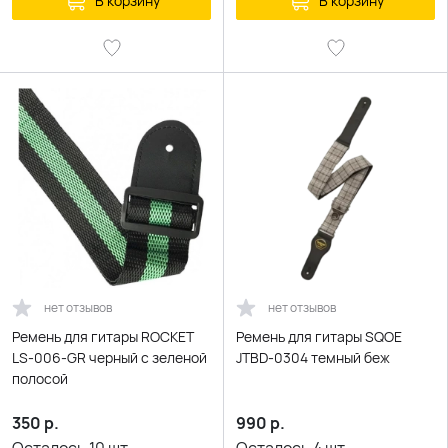
В корзину
В корзину
нет отзывов
нет отзывов
Ремень для гитары ROCKET
Ремень для гитары SQOE
LS-006-GR черный с зеленой
JTBD-0304 темный беж
полосой
350
р.
990
р.