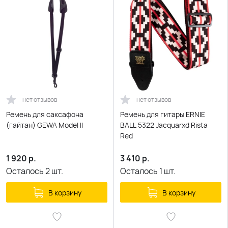
нет отзывов
нет отзывов
Ремень для саксафона
Ремень для гитары ERNIE
(гайтан) GEWA Model II
BALL 5322 Jacquarxd Rista
Red
1 920
р.
3 410
р.
Осталось
2
шт.
Осталось
1
шт.
В корзину
В корзину