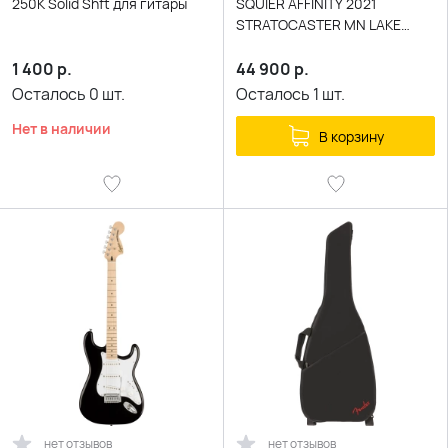
250K Solid Shft для гитары
SQUIER AFFINITY 2021
STRATOCASTER MN LAKE
PLACID BLUE синий
1 400
р.
44 900
р.
Осталось
0
шт.
Осталось
1
шт.
Нет в наличии
В корзину
нет отзывов
нет отзывов