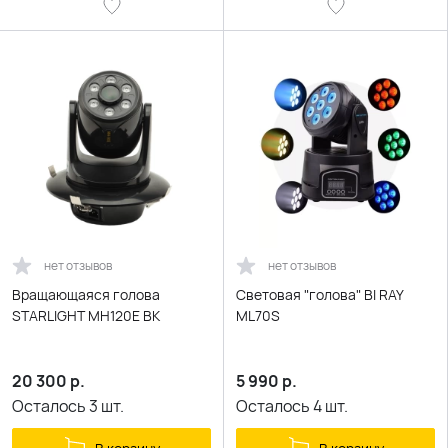
нет отзывов
нет отзывов
Вращающаяся голова
Световая "голова" BI RAY
STARLIGHT MH120E BK
ML70S
20 300
р.
5 990
р.
Осталось
3
шт.
Осталось
4
шт.