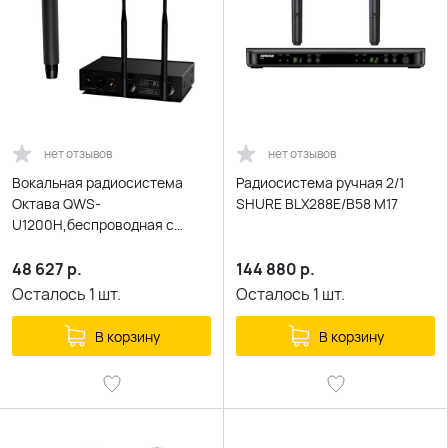
нет отзывов
нет отзывов
Вокальная радиосистема
Радиосистема ручная 2/1
Октава QWS-
SHURE BLX288E/B58 M17
U1200H,беспроводная с
одним ручным передатчиком
в бренд.кейсе
48 627
р.
144 880
р.
Осталось
1
шт.
Осталось
1
шт.
В корзину
В корзину