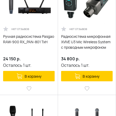
нет отзывов
нет отзывов
Ручная радиосистема Pasgao
Радиосистема микрофонная
RAW-900 RX_PAN-801 TxH
XVIVE U3 Mic Wireless System
с проводным микрофоном
24 150
р.
34 800
р.
Осталось
1
шт.
Осталось
1
шт.
В корзину
В корзину