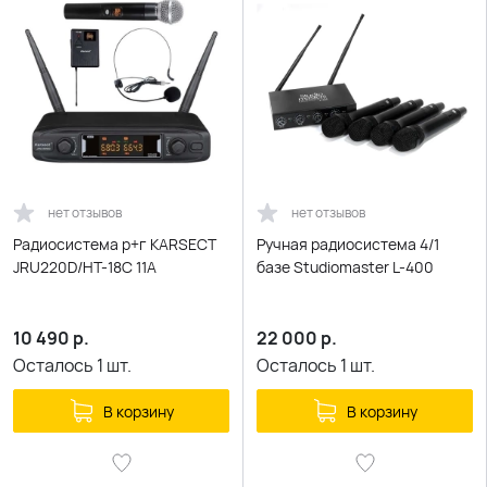
нет отзывов
нет отзывов
Радиосистема р+г KARSECT
Ручная радиосистема 4/1
JRU220D/HT-18C 11A
базе Studiomaster L-400
10 490
р.
22 000
р.
Осталось
1
шт.
Осталось
1
шт.
В корзину
В корзину