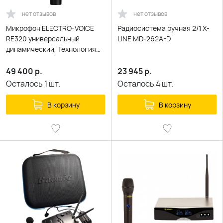
нет отзывов
нет отзывов
Микрофон ELECTRO-VOICE
Радиосистема ручная 2/1 X-
RE320 универсальный
LINE MD-262A-D
динамический, Технология
Variable-D
49 400
р.
23 945
р.
Осталось
1
шт.
Осталось
4
шт.
В корзину
В корзину