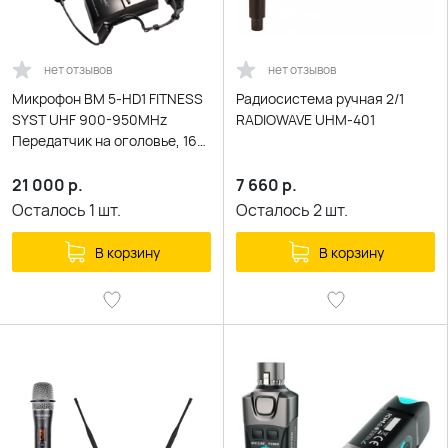
нет отзывов
нет отзывов
Микрофон BM 5-HD1 FITNESS
Радиосистема ручная 2/1
SYST UHF 900-950MHz
RADIOWAVE UHM-401
Передатчик на оголовье, 16
частот, батар.и БП=10v
21 000
р.
7 660
р.
Осталось
1
шт.
Осталось
2
шт.
В корзину
В корзину