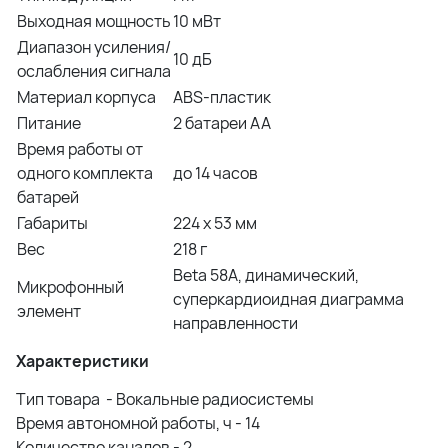
Выходная мощность
10 мВт
Диапазон усиления/
10 дБ
ослабления сигнала
Материал корпуса
ABS-пластик
Питание
2 батареи АА
Время работы от
одного комплекта
до 14 часов
батарей
Габариты
224 x 53 мм
Вес
218 г
Beta 58A, динамический,
Микрофонный
суперкардиоидная диаграмма
элемент
направленности
Характеристики
Тип товара - Вокальные радиосистемы
Время автономной работы, ч - 14
Количество каналов - 2