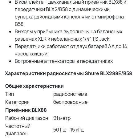
В комплекте – двухканальный приёмник BLX88 и
передатчики BLX2/B58 с динамическими
суперкардиоидными капсюлями от микрофона
B58
Выходы у приёмника выполнены на балансных
разъемах XLR и небалансных 1/4" TS Jack
Передатчики работают от двух батарей АА до 14
часов каждый
Встроенные аттенюаторы в передатчиках
Характеристики радиосистемы Shure BLX288E/B58
Общие характеристики
Тип
радиосистема
Категория
беспроводные
Приёмник BLX88
Рабочий диапазон
91 метр
Частотный
50 Гц – 15 кГц
диапазон