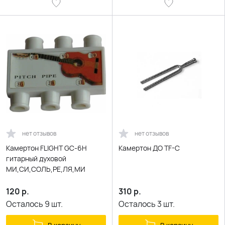
нет отзывов
нет отзывов
Камертон FLIGHT GC-6H
Камертон ДО TF-C
гитарный духовой
МИ,СИ,СОЛЬ,РЕ,ЛЯ,МИ
120
р.
310
р.
Осталось
9
шт.
Осталось
3
шт.