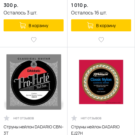
300
р.
1 010
р.
Осталось
3
шт.
Осталось
16
шт.
В корзину
В корзину
нет отзывов
нет отзывов
Струны нейлон DADARIO CBN-
Струны нейлон DADARIO
3T
EJ27H