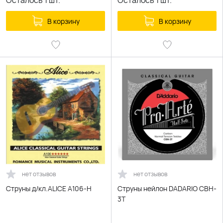
Осталось
1
шт.
Осталось
1
шт.
В корзину
В корзину
нет отзывов
нет отзывов
Струны д/кл.ALICE A106-H
Струны нейлон DADARIO CBH-
3T