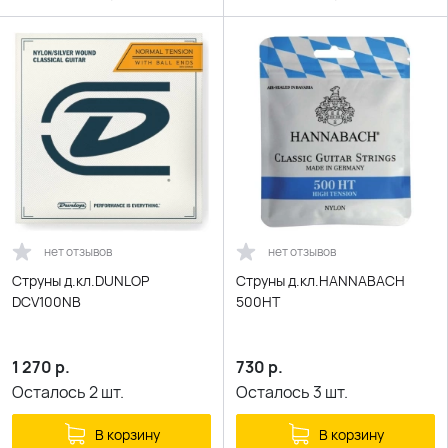
нет отзывов
нет отзывов
Струны д.кл.DUNLOP
Струны д.кл.HANNABACH
DCV100NB
500HT
1 270
р.
730
р.
Осталось
2
шт.
Осталось
3
шт.
В корзину
В корзину