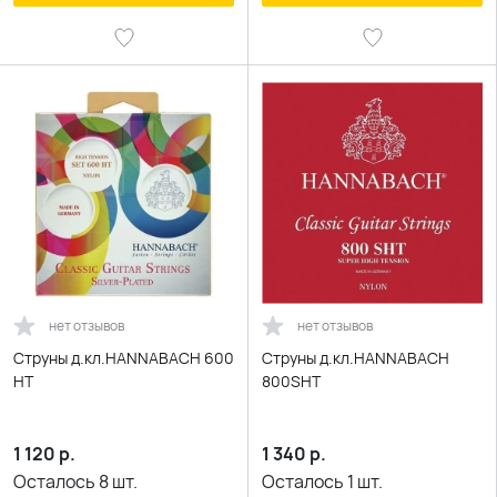
нет отзывов
нет отзывов
Струны д.кл.HANNABACH 600
Струны д.кл.HANNABACH
HT
800SHT
1 120
р.
1 340
р.
Осталось
8
шт.
Осталось
1
шт.