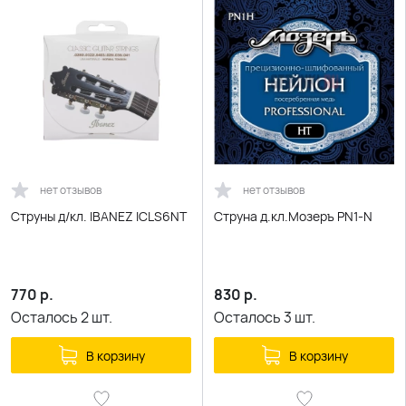
нет отзывов
нет отзывов
Струны д/кл. IBANEZ ICLS6NT
Струна д.кл.Мозеръ PN1-N
770
р.
830
р.
Осталось
2
шт.
Осталось
3
шт.
В корзину
В корзину