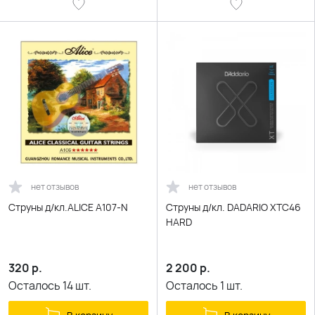
нет отзывов
нет отзывов
Струны д/кл.ALICE A107-N
Струны д/кл. DADARIO XTC46
HARD
320
р.
2 200
р.
Осталось
14
шт.
Осталось
1
шт.