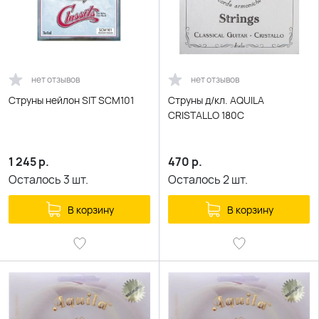
нет отзывов
нет отзывов
Струны нейлон SIT SCM101
Струны д/кл. AQUILA
CRISTALLO 180C
1 245
р.
470
р.
Осталось
3
шт.
Осталось
2
шт.
В корзину
В корзину