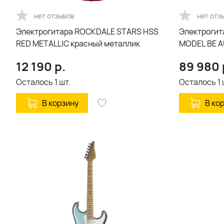
нет отзывов
нет отз
Электрогитара ROCKDALE STARS HSS
Электроги
RED METALLIC красный металлик
MODEL BE 
12 190
р.
89 980
Осталось
1
шт.
Осталось
1
В корзину
В ко