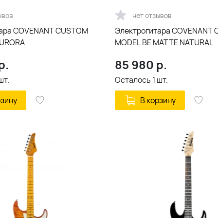
ывов
нет отзывов
тара COVENANT CUSTOM
Электрогитара COVENANT
AURORA
MODEL BE MATTE NATURAL
р.
85 980
р.
шт.
Осталось
1
шт.
рзину
В корзину