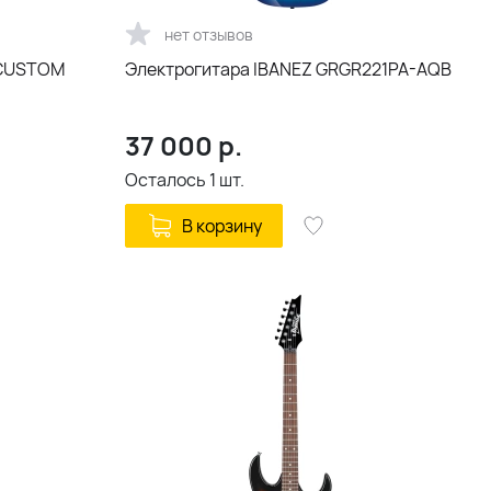
нет отзывов
 CUSTOM
Электрогитара IBANEZ GRGR221PA-AQB
37 000
р.
Осталось
1
шт.
В корзину