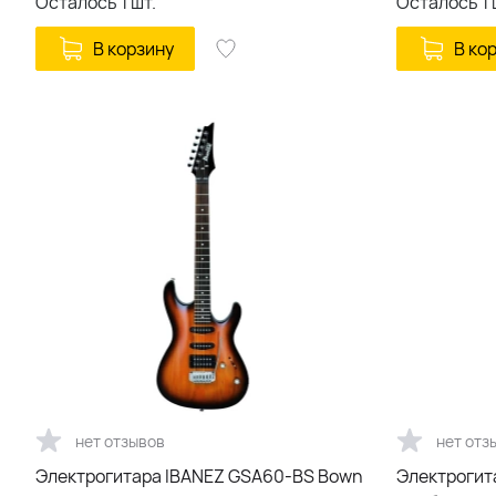
Осталось
1
шт.
Осталось
1
В корзину
В ко
нет отзывов
нет отз
Электрогитара IBANEZ GSA60-BS Bown
Электрогит