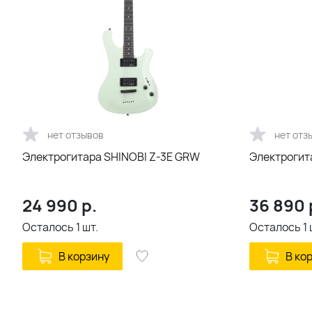
нет отзывов
нет отз
Электрогитара SHINOBI Z-3E GRW
Электрогита
24 990
р.
36 890
Осталось
1
шт.
Осталось
1
В корзину
В ко