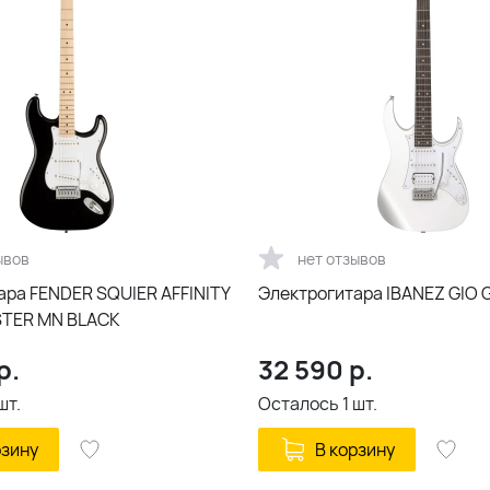
ывов
нет отзывов
ара FENDER SQUIER AFFINITY
Электрогитара IBANEZ GIO
TER MN BLACK
р.
32 590
р.
шт.
Осталось
1
шт.
рзину
В корзину