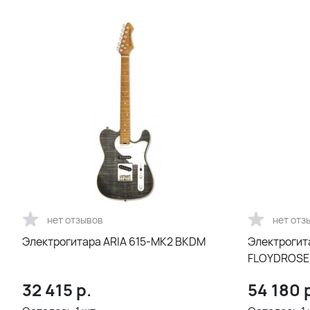
нет отзывов
нет отз
Электрогитара ARIA 615-МК2 BKDM
Электрогит
FLOYDROSE
32 415
р.
54 180
р