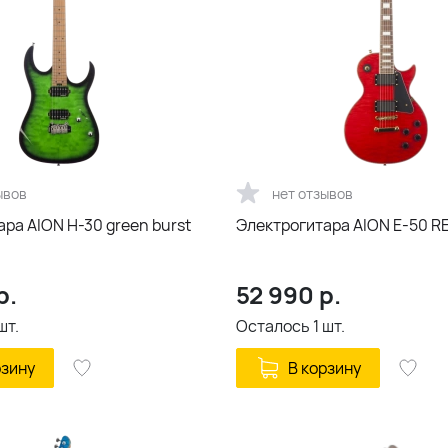
ывов
нет отзывов
ра AION H-30 green burst
Электрогитара AION E-50 R
р.
52 990
р.
шт.
Осталось
1
шт.
рзину
В корзину