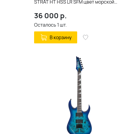
STRAT HT HSS LR SFM цвет морской
волны
36 000
р.
Осталось
1
шт.
В корзину