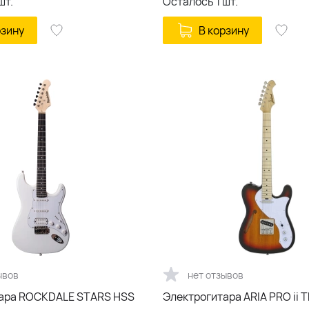
шт.
Осталось
1
шт.
рзину
В корзину
ывов
нет отзывов
ара ROCKDALE STARS HSS
Электрогитара ARIA PRO ii 