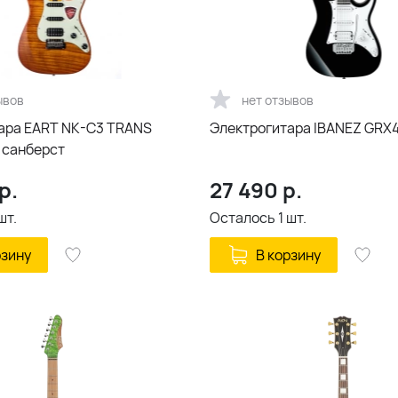
ывов
нет отзывов
ара EART NK-C3 TRANS
Электрогитара IBANEZ GRX
 санберст
р.
27 490
р.
шт.
Осталось
1
шт.
рзину
В корзину