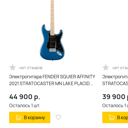
нет отзывов
нет отз
Электрогитара FENDER SQUIER AFFINITY
Электрогит
2021 STRATOCASTER MN LAKE PLACID
STRATOCAS
BLUE синий
44 900
р.
39 900
Осталось
1
шт.
Осталось
1
В корзину
В ко