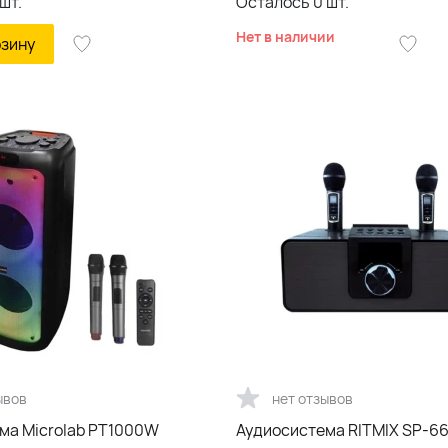
шт.
Осталось
0
шт.
Нет в наличии
рзину
ывов
нет отзывов
ма Microlab PT1000W
Аудиосистема RITMIX SP-66