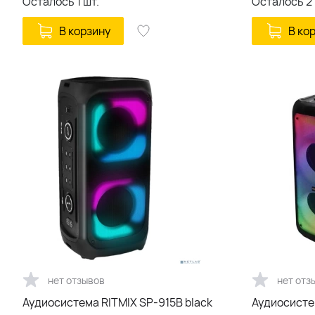
Осталось
1
шт.
Осталось
2
В корзину
В ко
нет отзывов
нет отз
Аудиосистема RITMIX SP-915B black
Аудиосисте