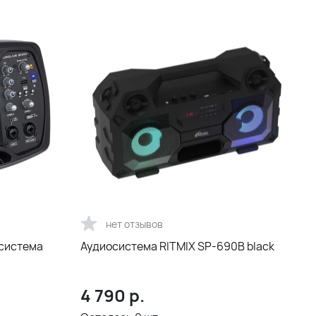
нет отзывов
 система
Аудиосистема RITMIX SP-690B black
4 790
р.