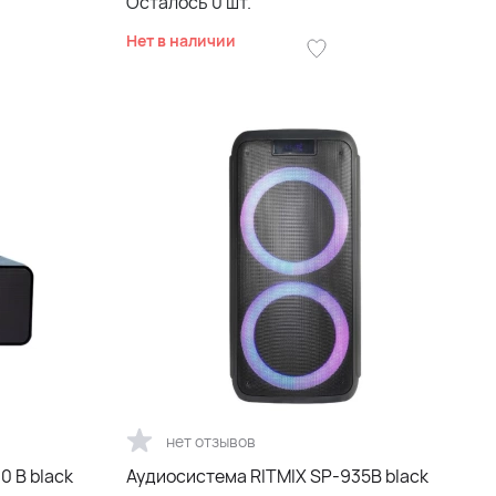
Осталось
0
шт.
Нет в наличии
нет отзывов
0 B black
Аудиосистема RITMIX SP-935B black