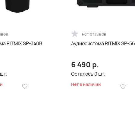
ывов
нет отзывов
ма RITMIX SP-340B
Аудиосистема RITMIX SP-5
6 490
р.
шт.
Осталось
0
шт.
ии
Нет в наличии