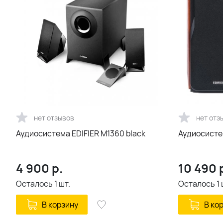
нет отзывов
нет отз
Аудиосистема EDIFIER M1360 black
Аудиосистем
4 900
р.
10 490
Осталось
1
шт.
Осталось
1
В корзину
В ко