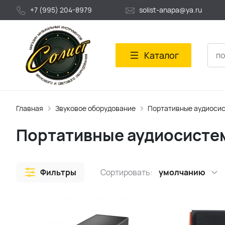
+7 (995) 204-8979
solist-anapa@ya.ru
Каталог
Главная
Звуковое оборудование
Портативные аудиоси
Портативные аудиосисте
Фильтры
Сортировать:
умолчанию