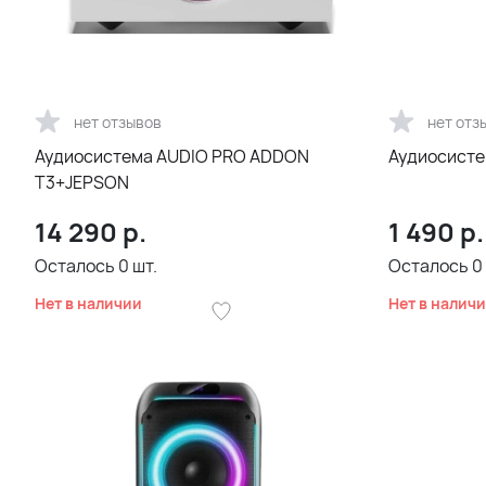
нет отзывов
нет отз
Аудиосистема AUDIO PRO ADDON
Аудиосисте
T3+JEPSON
14 290
р.
1 490
р.
Осталось
0
шт.
Осталось
0
Нет в наличии
Нет в налич