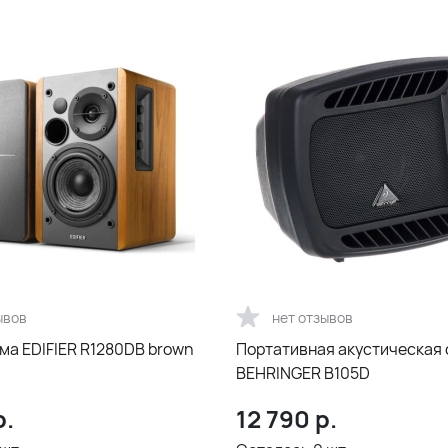
ывов
нет отзывов
ма EDIFIER R1280DB brown
Портативная акустическая
BEHRINGER B105D
р.
12 790
р.