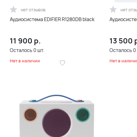
нет отзывов
нет отз
Аудиосистема EDIFIER R1280DB black
Аудиосистем
11 900
р.
13 500
р
Осталось
0
шт.
Осталось
0
Нет в наличии
Нет в налич