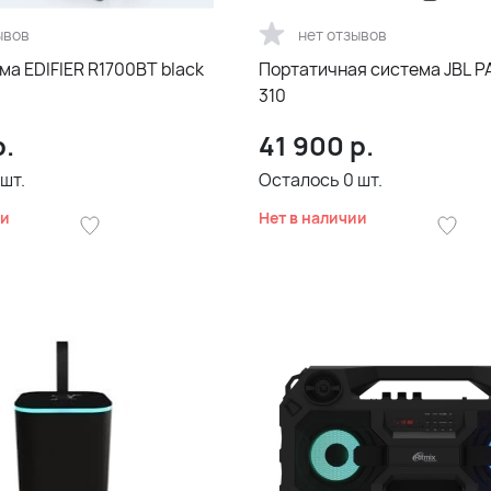
ывов
нет отзывов
а EDIFIER R1700ВТ black
Портатичная система JBL 
310
.
41 900
р.
шт.
Осталось
0
шт.
ии
Нет в наличии