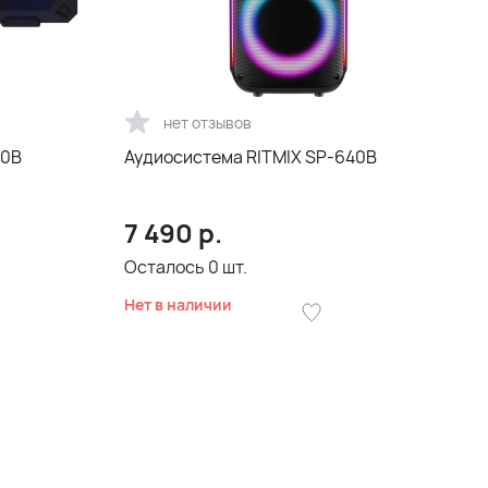
нет отзывов
60B
Аудиосистема RITMIX SP-640B
7 490
р.
Осталось
0
шт.
Нет в наличии