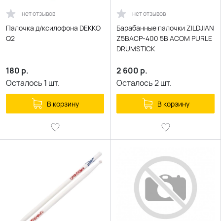
нет отзывов
нет отзывов
Палочка д/ксилофона DEKKO
Барабанные палочки ZILDJIAN
Q2
Z5BACP-400 5B ACOM PURLE
DRUMSTICK
180
р.
2 600
р.
Осталось
1
шт.
Осталось
2
шт.
В корзину
В корзину