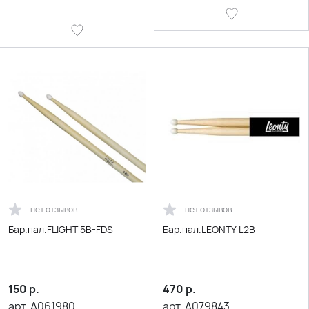
нет отзывов
нет отзывов
Бар.пал.FLIGHT 5B-FDS
Бар.пал.LEONTY L2B
150
р.
470
р.
арт.
A061980
арт.
A079843