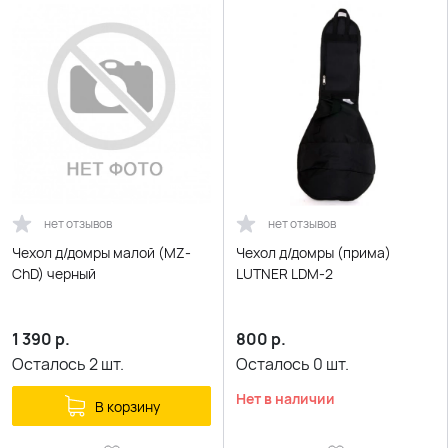
нет отзывов
нет отзывов
Чехол д/домры малой (MZ-
Чехол д/домры (прима)
ChD) черный
LUTNER LDM-2
1 390
р.
800
р.
Осталось
2
шт.
Осталось
0
шт.
Нет в наличии
В корзину