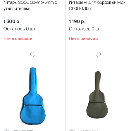
гитары SQOE Qb-mb-5mm с
гитары ЧГД 1/1 бордовый MZ-
утеплителем
ChGD-1/1bur
1 300
р.
1 190
р.
Осталось
0
шт.
Осталось
0
шт.
Нет в наличии
Нет в наличии
нет отзывов
нет отзывов