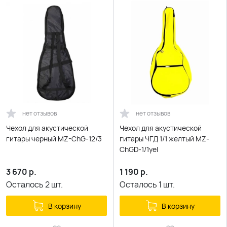
нет отзывов
нет отзывов
Чехол для акустической
Чехол для акустической
гитары черный MZ-ChG-12/3
гитары ЧГД 1/1 желтый MZ-
ChGD-1/1yel
3 670
р.
1 190
р.
Осталось
2
шт.
Осталось
1
шт.
В корзину
В корзину