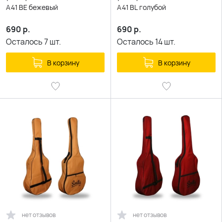
A41 BE бежевый
A41 BL голубой
690
р.
690
р.
Осталось
7
шт.
Осталось
14
шт.
В корзину
В корзину
нет отзывов
нет отзывов