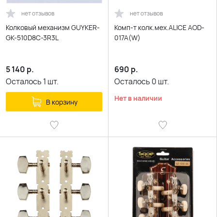
нет отзывов
нет отзывов
Колковый механизм GUYKER-
Комп-т колк.мех.ALICE AOD-
GK-510D8C-3R3L
017A(W)
5 140
р.
690
р.
Осталось
1
шт.
Осталось
0
шт.
Нет в наличии
В корзину