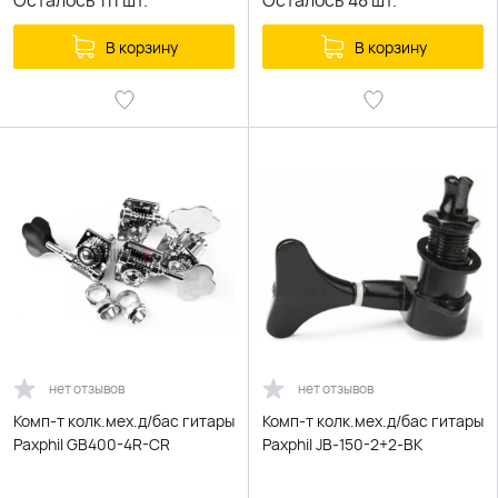
Осталось
111
шт.
Осталось
48
шт.
В корзину
В корзину
нет отзывов
нет отзывов
Комп-т колк.мех.д/бас гитары
Комп-т колк.мех.д/бас гитары
Paxphil GB400-4R-CR
Paxphil JB-150-2+2-BK