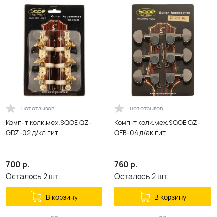
нет отзывов
нет отзывов
Комп-т колк.мех.SQOE QZ-
Комп-т колк.мех.SQOE QZ-
GDZ-02 д/кл.гит.
QFB-04 д/ак.гит.
700
р.
760
р.
Осталось
2
шт.
Осталось
2
шт.
В корзину
В корзину