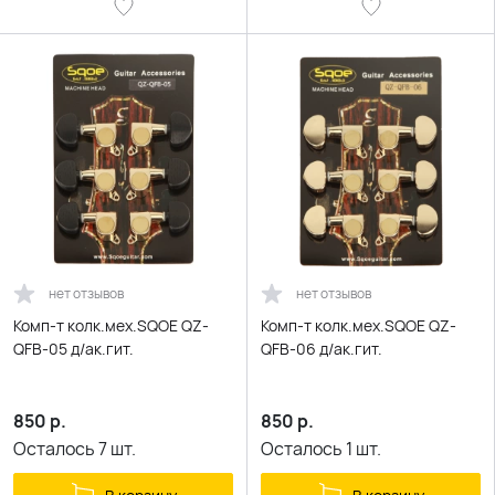
нет отзывов
нет отзывов
Комп-т колк.мех.SQOE QZ-
Комп-т колк.мех.SQOE QZ-
QFB-05 д/ак.гит.
QFB-06 д/ак.гит.
850
р.
850
р.
Осталось
7
шт.
Осталось
1
шт.