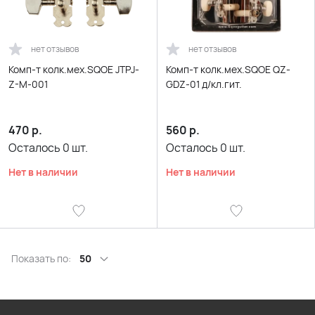
нет отзывов
нет отзывов
Комп-т колк.мех.SQOE JTPJ-
Комп-т колк.мех.SQOE QZ-
Z-M-001
GDZ-01 д/кл.гит.
470
р.
560
р.
Осталось
0
шт.
Осталось
0
шт.
Нет в наличии
Нет в наличии
Показать по:
50