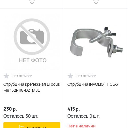
нет отзывов
нет отзывов
Струбцина крепежная LFocus
Струбцина INVOLIGHT CL-3
M8 152P118-DZ-M8L
230
р.
415
р.
Осталось
50
шт.
Осталось
0
шт.
Нет в наличии