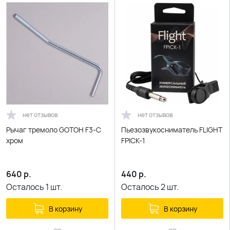
нет отзывов
нет отзывов
Рычаг тремоло GOTOH F3-C
Пьезозвукосниматель FLIGHT
хром
FPICK-1
640
р.
440
р.
Осталось
1
шт.
Осталось
2
шт.
В корзину
В корзину