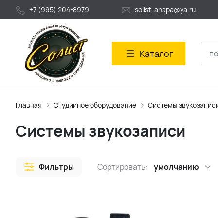
+7 (995) 204-8979
solist-anapa@ya.ru
Каталог
Главная
Студийное оборудование
Системы звукозапис
Системы звукозаписи
Фильтры
Сортировать:
умолчанию