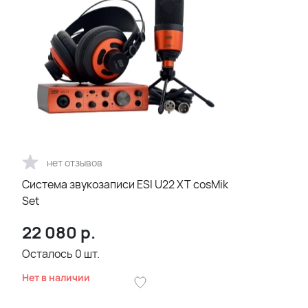
нет отзывов
Система звукозаписи ESI U22 XT cosMik
Set
22 080
р.
Осталось
0
шт.
Нет в наличии