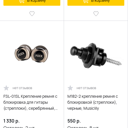
В корзину
В корзину
нет отзывов
нет отзывов
FSL-01SL Крепление ремня с
M182-2 крепление ремня с
блокировка для гитары
блокировкой (стреплоки),
(стреплоки), серебрянный,
черные, Musiclily
Foix
1 330
р.
550
р.