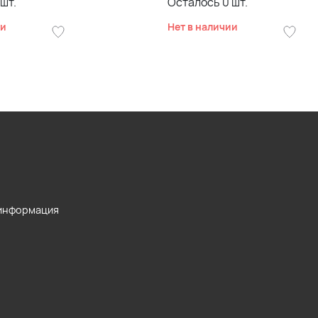
шт.
Осталось
0
шт.
ии
Нет в наличии
 информация