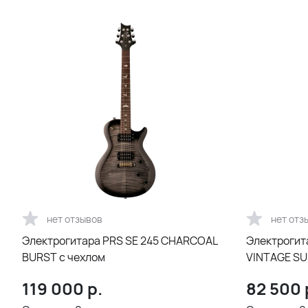
нет отзывов
нет отз
Электрогитара PRS SE 245 CHARCOAL
Электрогит
BURST с чехлом
VINTAGE SU
119 000
р.
82 500