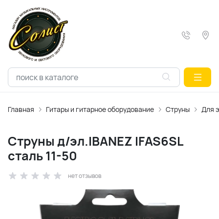
Главная
Гитары и гитарное оборудование
Струны
Для 
Струны д/эл.IBANEZ IFAS6SL
сталь 11-50
нет отзывов